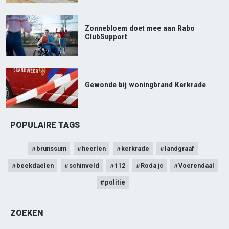
Zonnebloem doet mee aan Rabo
ClubSupport
Gewonde bij woningbrand Kerkrade
POPULAIRE TAGS
brunssum
heerlen
kerkrade
landgraaf
beekdaelen
schinveld
112
Roda jc
Voerendaal
politie
ZOEKEN