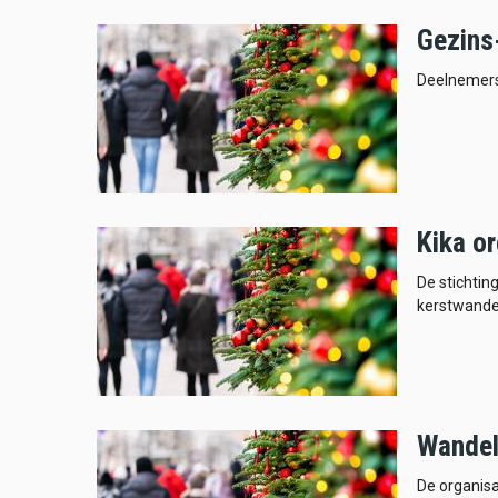
Gezins
Deelnemers 
Kika o
De stichtin
kerstwande
Wandel
De organisa