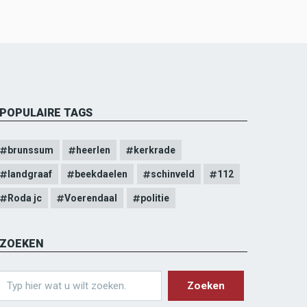
POPULAIRE TAGS
brunssum
heerlen
kerkrade
landgraaf
beekdaelen
schinveld
112
Roda jc
Voerendaal
politie
ZOEKEN
earch