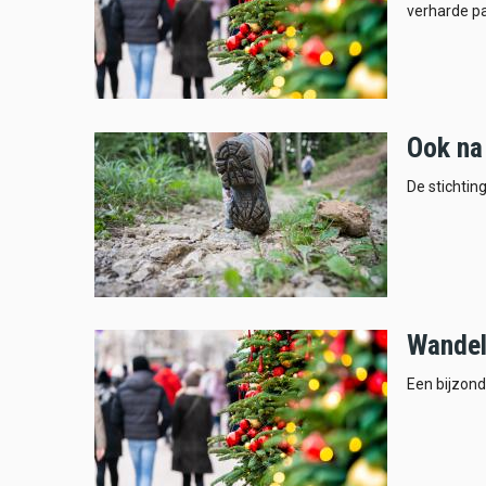
verharde pa
Ook na
De stichtin
Wandel
Een bijzond