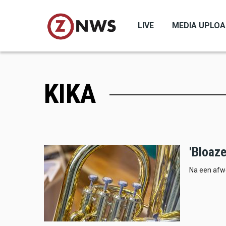
Skip
to
LIVE
MEDIA UPLO
main
content
KIKA
'Bloaz
Na een afwe