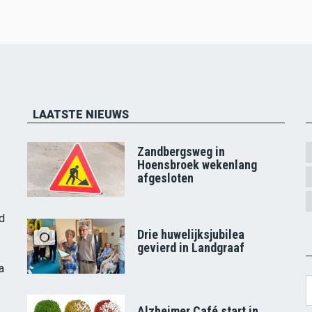
LAATSTE NIEUWS
Zandbergsweg in
Hoensbroek wekenlang
afgesloten
d
Drie huwelijksjubilea
gevierd in Landgraaf
a
S
Alzheimer Café start in