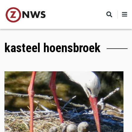
Skip
to
main
content
kasteel hoensbroek