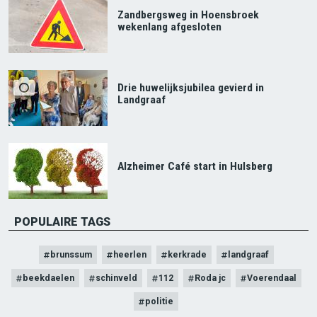
Zandbergsweg in Hoensbroek
wekenlang afgesloten
Drie huwelijksjubilea gevierd in
Landgraaf
Alzheimer Café start in Hulsberg
POPULAIRE TAGS
brunssum
heerlen
kerkrade
landgraaf
beekdaelen
schinveld
112
Roda jc
Voerendaal
politie