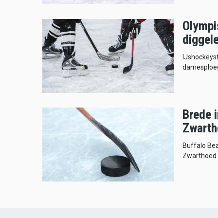
Olympi
diggel
IJshockeyst
damesploeg
Brede i
Zwarth
Buffalo Bea
Zwarthoed 