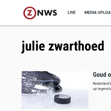
Skip
to
LIVE
MEDIA UPLO
main
content
julie zwarthoed
Goud o
Nederland b
op tegensta