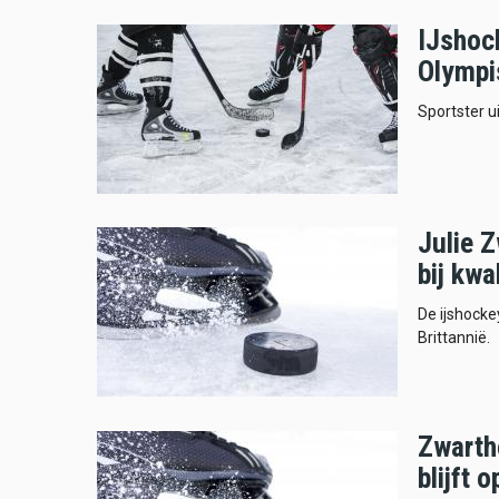
IJshoc
Olympi
Sportster ui
Julie 
bij kwa
De ijshock
Brittannië.
Zwarth
blijft 