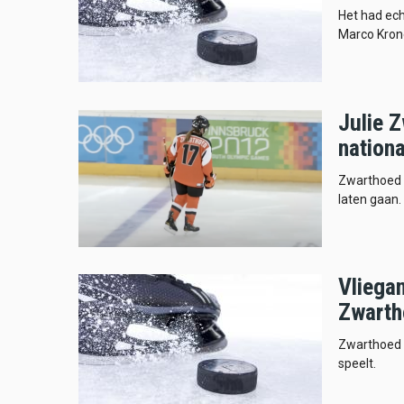
Het had ec
Marco Kro
Julie Z
nation
Zwarthoed m
laten gaan.
Vliegan
Zwarth
Zwarthoed 
speelt.