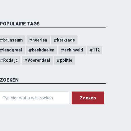
POPULAIRE TAGS
brunssum
heerlen
kerkrade
landgraaf
beekdaelen
schinveld
112
Roda jc
Voerendaal
politie
ZOEKEN
earch