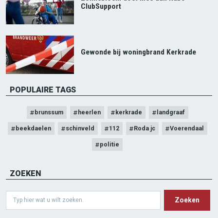
ClubSupport
Gewonde bij woningbrand Kerkrade
POPULAIRE TAGS
brunssum
heerlen
kerkrade
landgraaf
beekdaelen
schinveld
112
Roda jc
Voerendaal
politie
ZOEKEN
Search