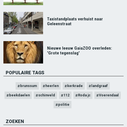
Taxistandplaats verhuist naar
Geleenstraat
Nieuwe leeuw GaiaZOO overleden:
'Grote tegenslag'
POPULAIRE TAGS
brunssum
heerlen
kerkrade
landgraaf
beekdaelen
schinveld
112
Roda jc
Voerendaal
politie
ZOEKEN