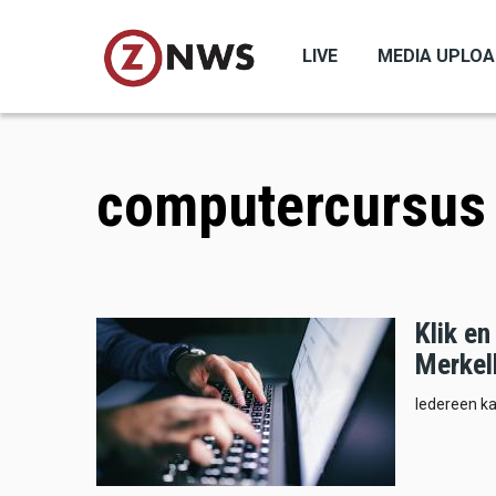
Skip
to
LIVE
MEDIA UPLO
main
content
computercursus
Klik en
Merkel
Iedereen k