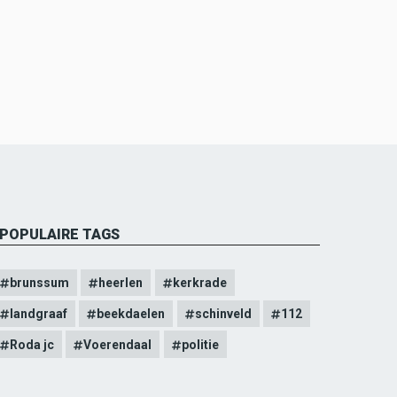
POPULAIRE TAGS
brunssum
heerlen
kerkrade
landgraaf
beekdaelen
schinveld
112
Roda jc
Voerendaal
politie