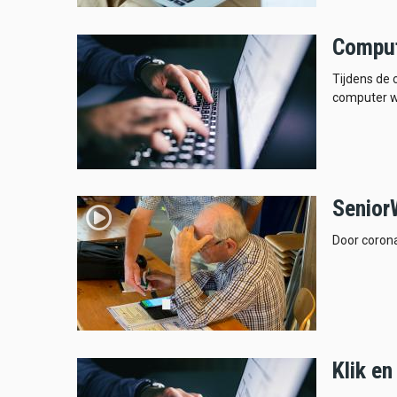
Comput
Tijdens de 
computer w
Senior
Door corona
Klik en