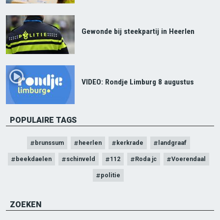
Gewonde bij steekpartij in Heerlen
VIDEO: Rondje Limburg 8 augustus
POPULAIRE TAGS
brunssum
heerlen
kerkrade
landgraaf
beekdaelen
schinveld
112
Roda jc
Voerendaal
politie
ZOEKEN