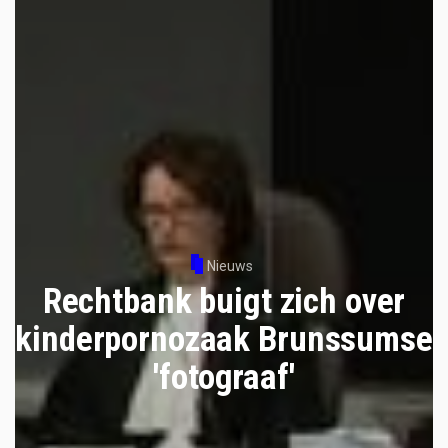
Nieuws
Rechtbank buigt zich over
kinderpornozaak Brunssumse
'fotograaf'