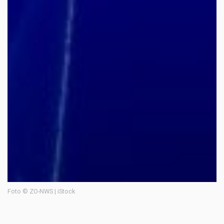
Foto © ZO-NWS | iStock