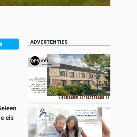
ADVERTENTIES
l
Geleen
e eis