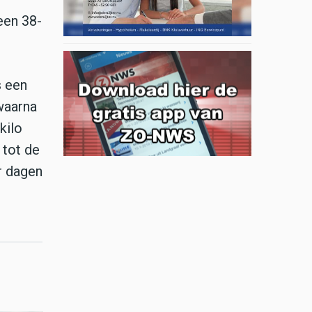
een 38-
s een
waarna
kilo
 tot de
r dagen