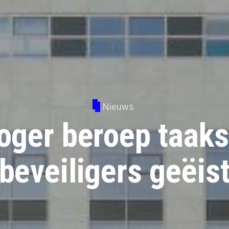
Nieuws
oger beroep taaks
beveiligers geëis