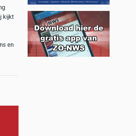
ing
 kijkt
ons en