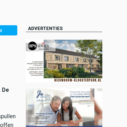
ADVERTENTIES
l
. De
spullen
toffen