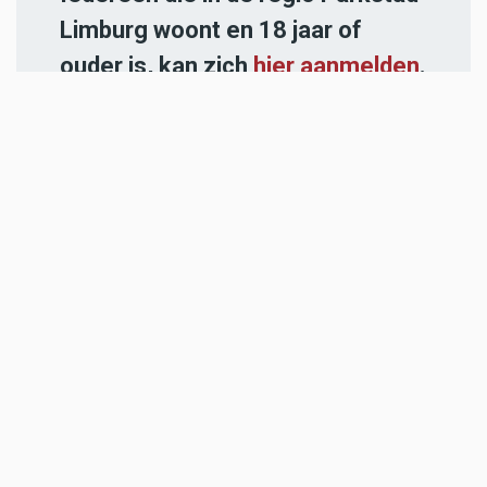
Limburg woont en 18 jaar of
ouder is, kan zich
hier aanmelden
.
-----
Heb jij een nieuwstip voor onze
redactie of een opmerking?
Stuur ons een e-mail of vul het
contactformulier
in.
ADVERTENTIES