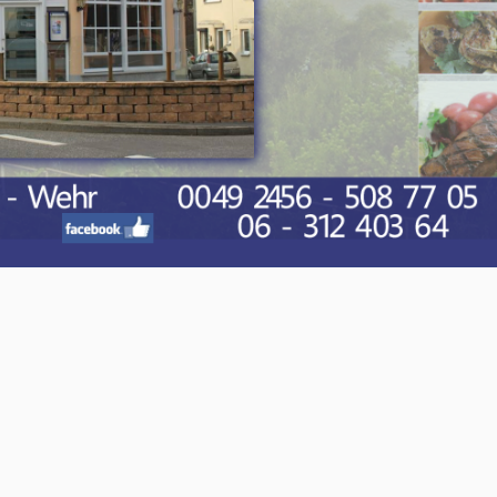
O-NWS Parkstad Opiniepanel!
ning geven over allerlei actuele en relevante
w meningen en adviezen voor journalistieke