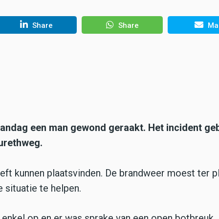
Share
Share
Mai
 maandag een man gewond geraakt. Het incident ge
ourethweg.
eeft kunnen plaatsvinden. De brandweer moest ter p
 situatie te helpen.
 enkel op en er was sprake van een open botbreuk. H