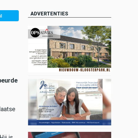
ADVERTENTIES
l
beurde
laatse
ij is