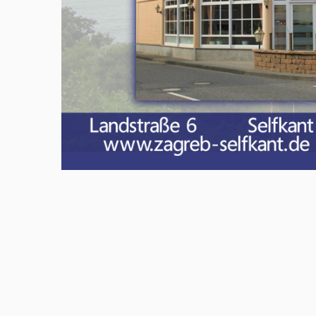
Meld u aan en doe mee in het Z
Via het opiniepanel kunt u uw me
onderwerpen. ZO-NWS gebruikt u