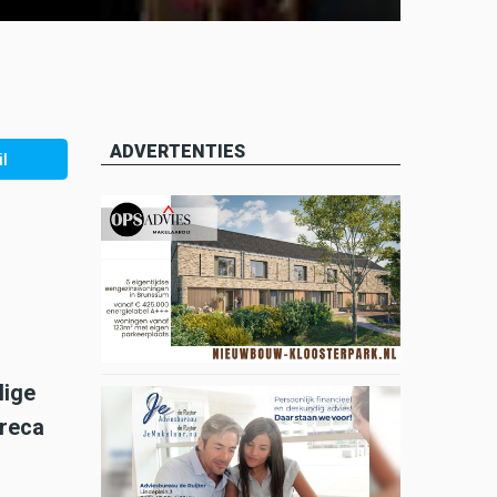
ADVERTENTIES
l
lige
oreca