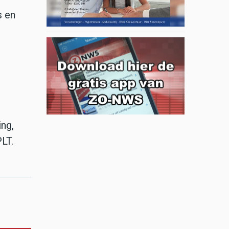
s en
ing,
LT.