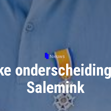
Nieuws
jke onderscheiding
Salemink