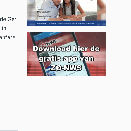
lde Ger
 in
fanfare