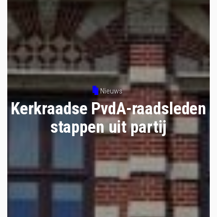
Nieuws
Kerkraadse PvdA-raadsleden
stappen uit partij