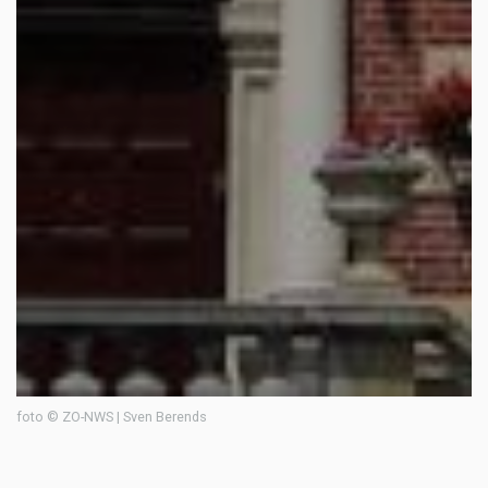
foto © ZO-NWS | Sven Berends