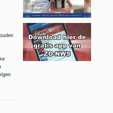
houden
jke
n
olgen