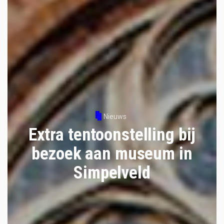
Nieuws
Extra tentoonstelling bij
bezoek aan museum in
Simpelveld