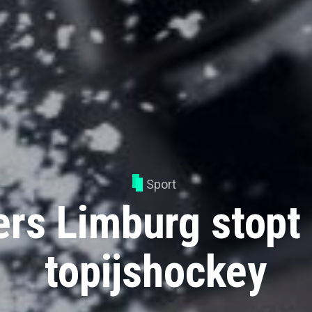
Sport
ers Limburg stopt
topijshockey