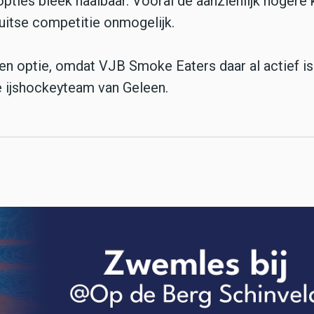
opties bleek haalbaar. Vooral de aanzienlijk hogere
itse competitie onmogelijk.
n optie, omdat VJB Smoke Eaters daar al actief is
 ijshockeyteam van Geleen.