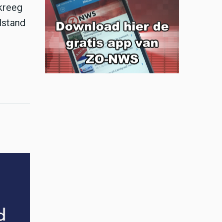
 kreeg
lstand