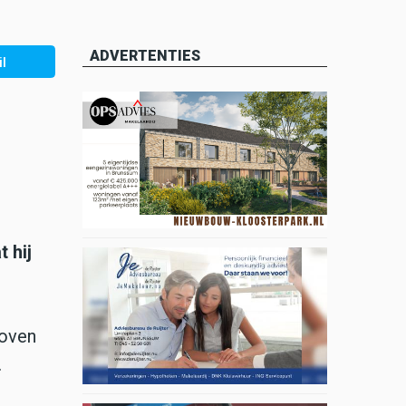
ADVERTENTIES
l
 hij
boven
.