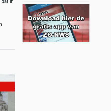
dat in
n