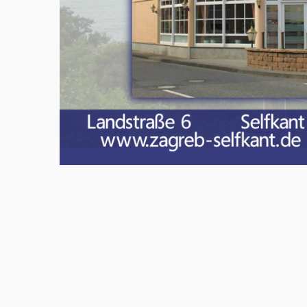
Meld u aan en doe mee in het Z
Via het opiniepanel kunt u uw me
onderwerpen. ZO-NWS gebruikt u