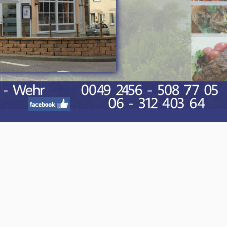
O-NWS Parkstad Opiniepanel!
ning geven over allerlei actuele en relevante
w meningen en adviezen voor journalistieke