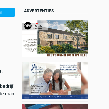
ADVERTENTIES
l
s.
edrijf
 de man