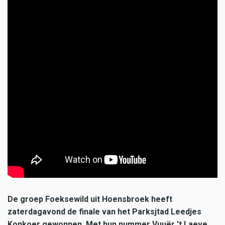
De groep Foeksewild uit Hoensbroek heeft
zaterdagavond de finale van het Parksjtad Leedjes
Konkoer gewonnen. Met hun nummer Vuuër 't Laeve