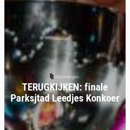
Uitzendingen
TERUGKIJKEN: finale
Parksjtad Leedjes Konkoer