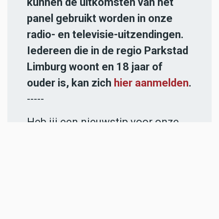
kunnen de uitkomsten van het
panel gebruikt worden in onze
radio- en televisie-uitzendingen.
Iedereen die in de regio Parkstad
Limburg woont en 18 jaar of
ouder is, kan zich
hier aanmelden
.
-----
Heb jij een nieuwstip voor onze
redactie of een opmerking?
Stuur ons een e-mail of vul het
contactformulier
in.