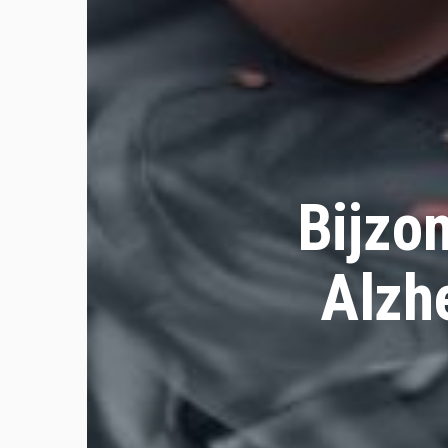
Bijzo
Alzh