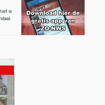
ief is
ndaal.