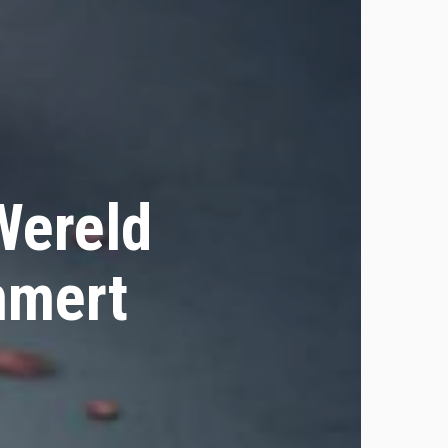
Wereld
mmert