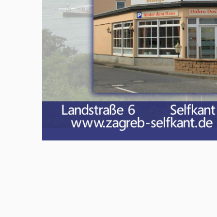
Meld u aan en doe mee in het Z
Via het opiniepanel kunt u uw me