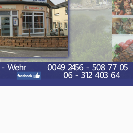
O-NWS Parkstad Opiniepanel!
ning geven over allerlei actuele en relevante