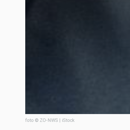
foto © ZO-NWS | iStock