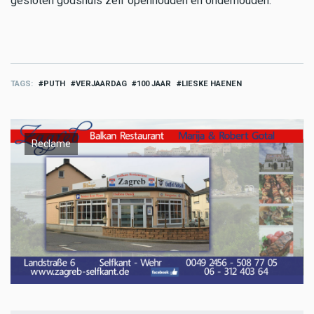
gesloten godshuis zelf openhouden en onderhouden.
TAGS
PUTH
VERJAARDAG
100 JAAR
LIESKE HAENEN
Reclame