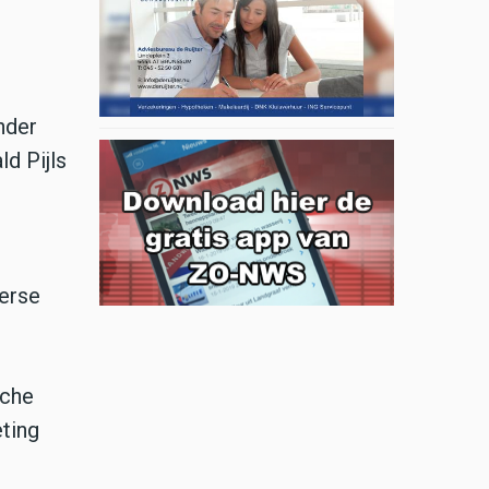
nder
ld Pijls
verse
sche
ting