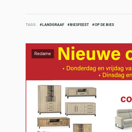
TAGS
LANDGRAAF
BIESFEEST
OP DE BIES
Reclame