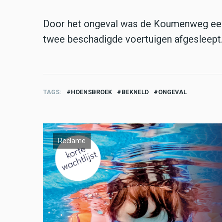
Door het ongeval was de Koumenweg een t
twee beschadigde voertuigen afgesleept
TAGS
HOENSBROEK
BEKNELD
ONGEVAL
Reclame