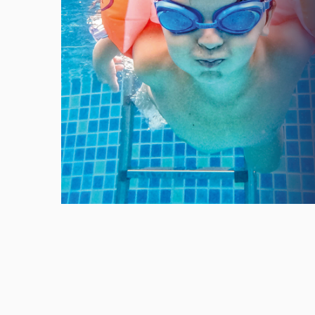
Meld u aan en doe mee in het Z
Via het opiniepanel kunt u uw me