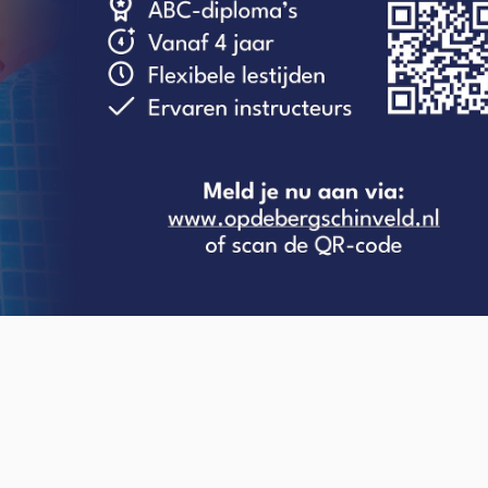
O-NWS Parkstad Opiniepanel!
ning geven over allerlei actuele en relevante