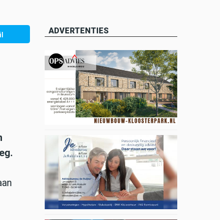
ADVERTENTIES
l
n
eg.
aan