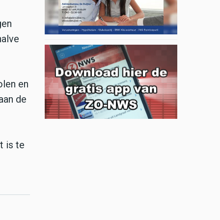
gen
halve
olen en
aan de
 is te