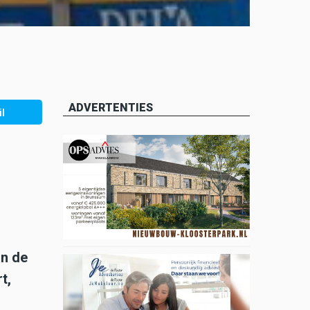
ADVERTENTIES
l
an de
t,