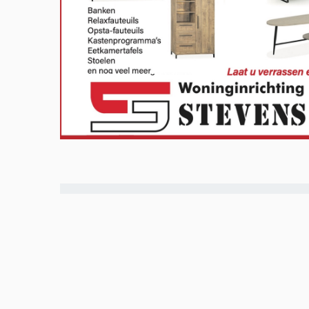
Meld u aan en doe mee in het Z
Via het opiniepanel kunt u uw me
onderwerpen. ZO-NWS gebruikt u
uitingen. Ook kunnen de uitkoms
radio- en televisie-uitzendingen