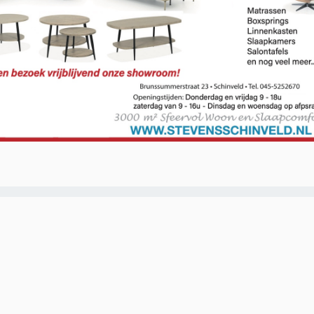
O-NWS Parkstad Opiniepanel!
ning geven over allerlei actuele en relevante
w meningen en adviezen voor journalistieke
ten van het panel gebruikt worden in onze
. Iedereen die in de regio Parkstad Limburg