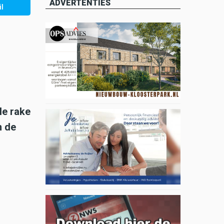
ADVERTENTIES
l
le rake
n de