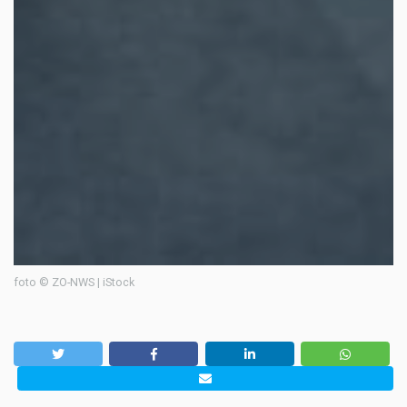
foto © ZO-NWS | iStock