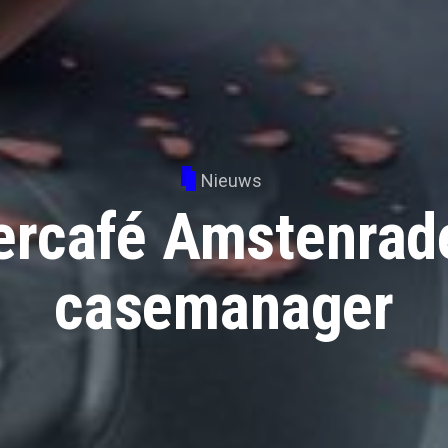
Nieuws
ercafé Amstenrade
casemanager