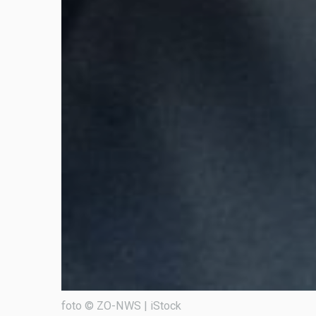
foto © ZO-NWS | iStock