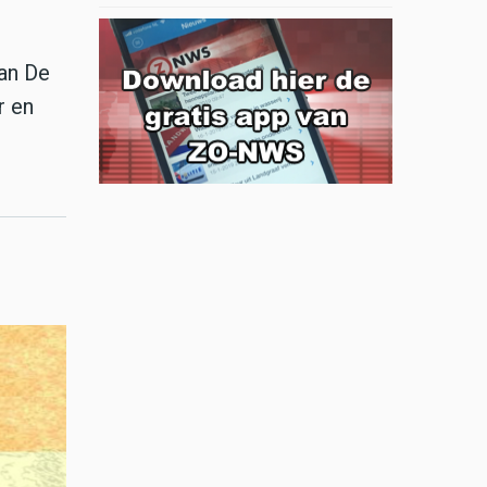
aan De
r en