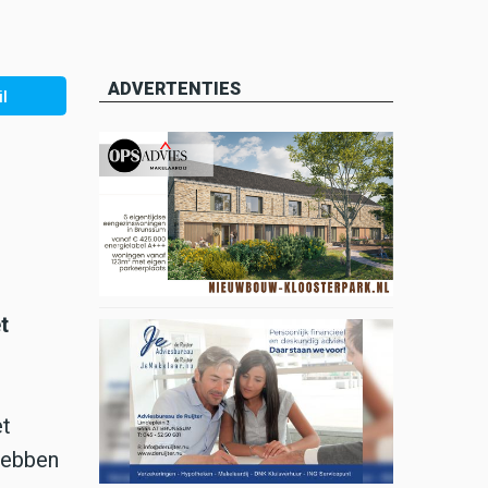
ADVERTENTIES
l
t
et
 hebben