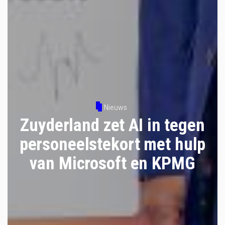
Nieuws
Zuyderland zet AI in tegen
personeelstekort met hulp
van Microsoft en KPMG