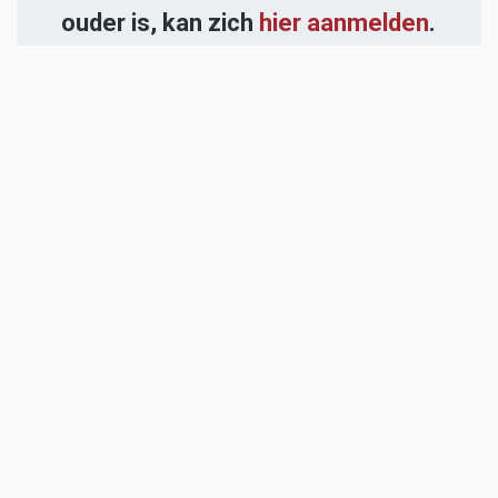
ouder is, kan zich
hier aanmelden
.
-----
Heb jij een nieuwstip voor onze
redactie of een opmerking?
Stuur ons een e-mail of vul het
contactformulier
in.
ADVERTENTIES