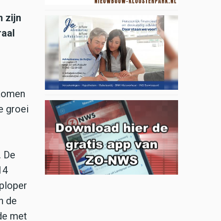
 zijn
raal
ekomen
e groei
. De
14
ploper
n de
de met