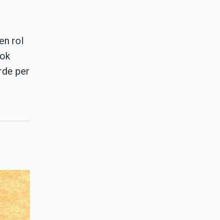
en rol
Ook
rde per