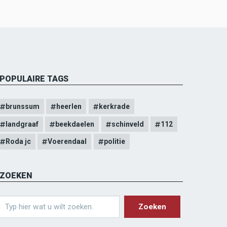
POPULAIRE TAGS
brunssum
heerlen
kerkrade
landgraaf
beekdaelen
schinveld
112
Roda jc
Voerendaal
politie
ZOEKEN
earch