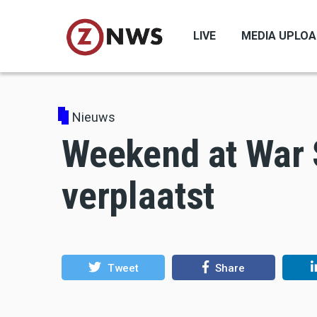
Skip
to
LIVE
MEDIA UPLO
main
content
Nieuws
Weekend at War 
verplaatst
Tweet
Share