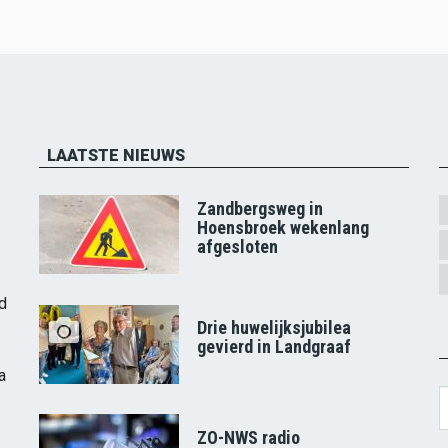
LAATSTE NIEUWS
Zandbergsweg in
Hoensbroek wekenlang
afgesloten
d
Drie huwelijksjubilea
gevierd in Landgraaf
a
S
ZO-NWS radio