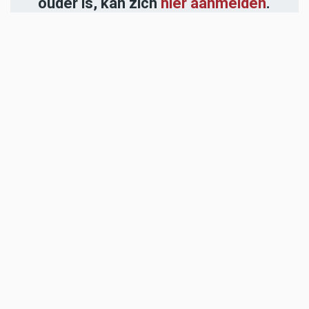
ouder is, kan zich
hier aanmelden
.
-----
Heb jij een nieuwstip voor onze
redactie of een opmerking?
Stuur ons een e-mail of vul het
contactformulier
in.
ADVERTENTIES