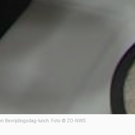
en Bevrijdingsdag-lunch. Foto © ZO-NWS