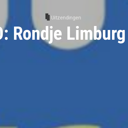
Uitzendingen
: Rondje Limburg