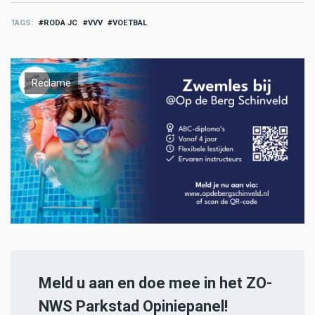
TAGS
RODA JC
VVV
VOETBAL
Reclame
Meld u aan en doe mee in het ZO-
NWS Parkstad Opiniepanel!