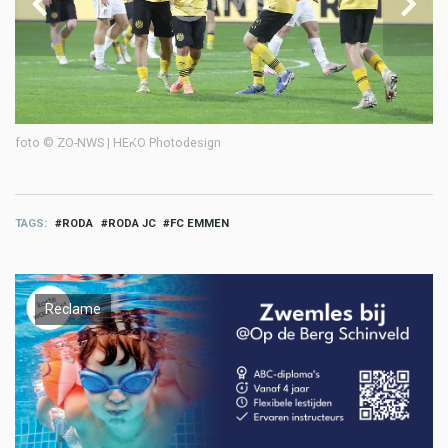
foto © ZO-NWS | HEKO Photodesign
fo
TAGS
RODA
RODA JC
FC EMMEN
Reclame