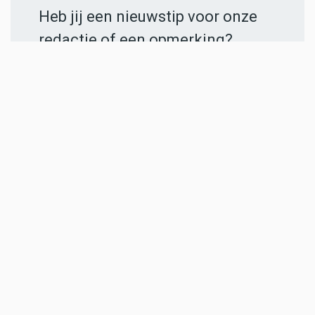
Heb jij een nieuwstip voor onze
redactie of een opmerking?
Stuur ons een e-mail of vul het
contactformulier
in.
ADVERTENTIES