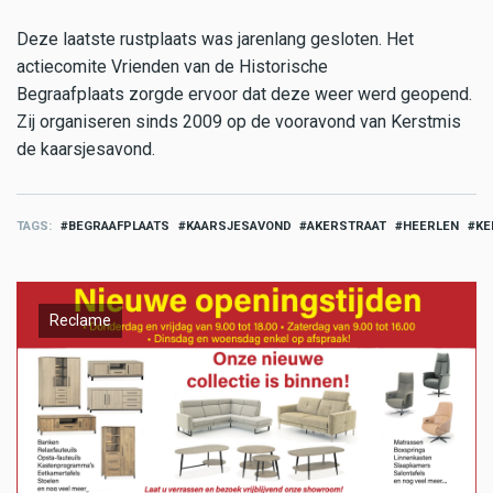
Deze laatste rustplaats was jarenlang gesloten. Het
actiecomite Vrienden van de Historische
Begraafplaats zorgde ervoor dat deze weer werd geopend.
Zij organiseren sinds 2009 op de vooravond van Kerstmis
de kaarsjesavond.
TAGS
BEGRAAFPLAATS
KAARSJESAVOND
AKERSTRAAT
HEERLEN
KE
Reclame