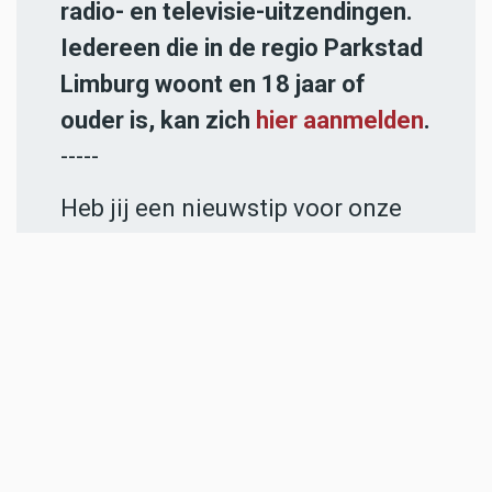
radio- en televisie-uitzendingen.
Iedereen die in de regio Parkstad
Limburg woont en 18 jaar of
ouder is, kan zich
hier aanmelden
.
-----
Heb jij een nieuwstip voor onze
redactie of een opmerking?
Stuur ons een e-mail of vul het
contactformulier
in.
ADVERTENTIES