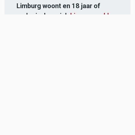
Limburg woont en 18 jaar of
ouder is, kan zich
hier aanmelden
.
-----
Heb jij een nieuwstip voor onze
redactie of een opmerking?
Stuur ons een e-mail of vul het
contactformulier
in.
ADVERTENTIES