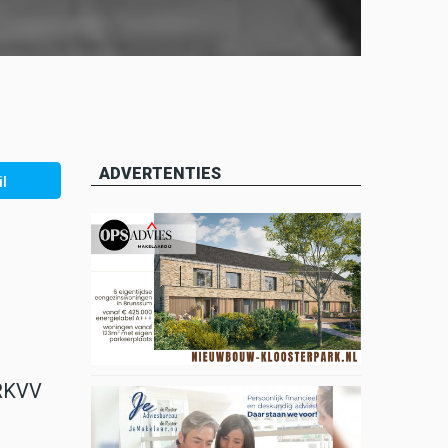
ADVERTENTIES
l
 RKVV