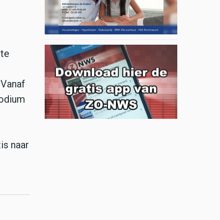
ste
 Vanaf
podium
is naar