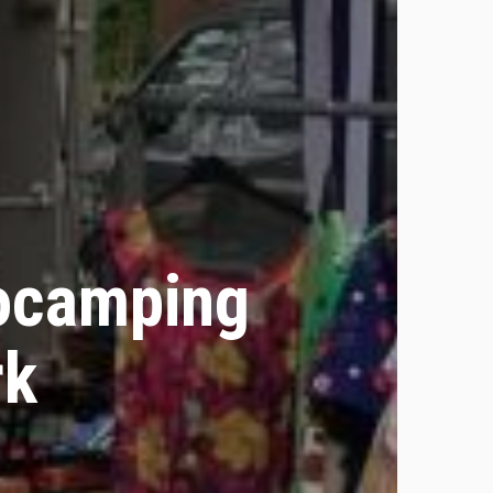
rocamping
rk