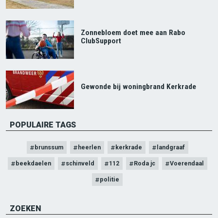
Zonnebloem doet mee aan Rabo
ClubSupport
Gewonde bij woningbrand Kerkrade
POPULAIRE TAGS
brunssum
heerlen
kerkrade
landgraaf
beekdaelen
schinveld
112
Roda jc
Voerendaal
politie
ZOEKEN