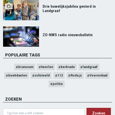
Drie huwelijksjubilea gevierd in
Landgraaf
ZO-NWS radio nieuwsbulletin
POPULAIRE TAGS
brunssum
heerlen
kerkrade
landgraaf
beekdaelen
schinveld
112
Roda jc
Voerendaal
politie
ZOEKEN
Search