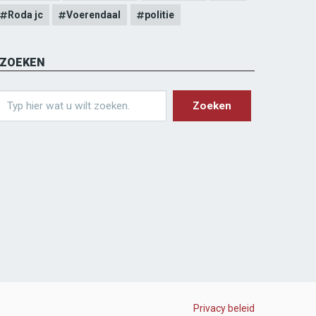
Roda jc
Voerendaal
politie
ZOEKEN
earch
Privacy beleid