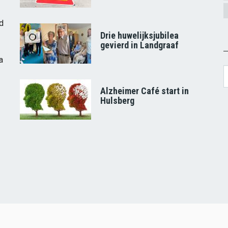
d
Drie huwelijksjubilea
gevierd in Landgraaf
a
S
Alzheimer Café start in
Hulsberg