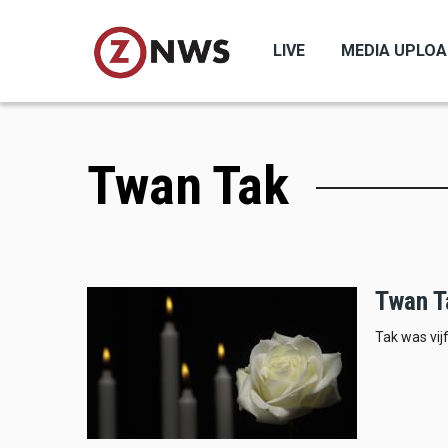
Skip
to
LIVE
MEDIA UPLO
main
content
Twan Tak
Twan T
Tak was vij