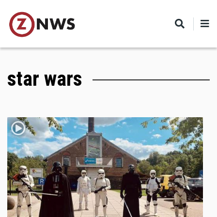
Skip
to
main
content
star wars