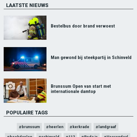
LAATSTE NIEUWS
Bestelbus door brand verwoest
Man gewond bij steekpartij in Schinveld
Brunssum Open van start met
internationale damtop
POPULAIRE TAGS
brunssum
heerlen
kerkrade
landgraaf
beekdaelen
schinveld
112
Roda jc
Voerendaal